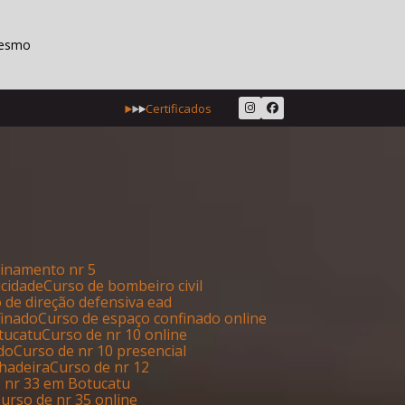
mesmo
Certificados
reinamento nr 5
icidade
Curso de bombeiro civil
o de direção defensiva ead
finado
Curso de espaço confinado online
otucatu
Curso de nr 10 online
ado
Curso de nr 10 presencial
lhadeira
Curso de nr 12
e nr 33 em Botucatu
Curso de nr 35 online