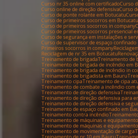
Curso nr 35 online com certificado
Curso 
Curso online de direção defensiva
Curso 
Curso de ponte rolante em Botucatu
Cur
Curso de primeiros socorros em Botucat
Curso de primeiros socorros in company
Curso de primeiros socorros presencial 
Curso de segurança em instalações e serv
Curso de supervisor de espaço confinado
Primeiros socorros in company
Reciclage
Reciclagem de nr 35 em Botucatu
Renovaç
Treinamento de brigada
Treinamento de
Treinamento de brigada de incêndio em 
Treinamento de brigada de incêndio in 
Treinamento de brigadista em Bauru
Tre
Treinamento cipa
Treinamento de cipa at
Treinamento de combate a incêndio com 
Treinamento de direção defensiva
Trein
Treinamento de direção defensiva para 
Treinamento de direção defensiva e segu
Treinamento de espaço confinado em Ba
Treinamento contra incêndio
Treinament
Treinamento de máquinas e equipament
Treinamento de máquinas e equipament
Treinamento de movimentação de carga
Treinamento de nr 10 em Bauru
Treinam