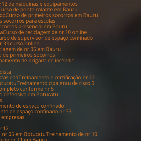
nr12 de máquinas e equipamentos
Curso de ponte rolante em Bauru
ado
Curso de primeiros socorros em Bauru
os socorros para escolas
socorros presencial em Bauru
ia
Curso de reciclagem de nr 10 online
Curso de supervisor de espaço confinado
Nr 33 curso online
ciclagem de nr 35 em Bauru
o de primeiros socorros
inamento de brigada de incêndio
dista
stas ead
Treinamento e certificação nr 12
otucatu
Treinamento cipa grau de risco 3
completo conforme nr 5
ão defensiva em Botucatu
s
amento de espaço confinado
ento de espaço confinado nr 33
s empresas
r 12
o nr 05 em Botucatu
Treinamento de nr 10
o de nr 11 em Bauru