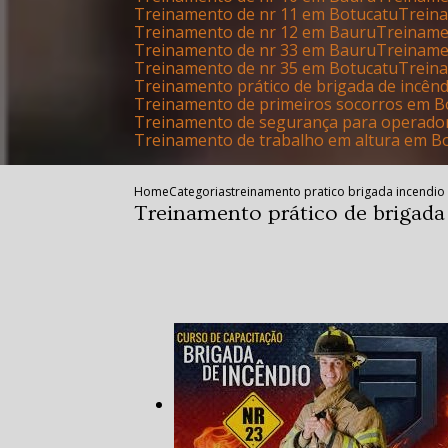
Treinamento de nr 11 em Botucatu
Trei
Treinamento de nr 12 em Bauru
Treinam
Treinamento de nr 33 em Bauru
Treinam
Treinamento de nr 35 em Botucatu
Trein
Treinamento prático de brigada de incên
Treinamento de primeiros socorros em B
Treinamento de segurança para operado
Treinamento de trabalho em altura em B
Home
Categorias
treinamento pratico brigada incendio
Treinamento prático de brigada