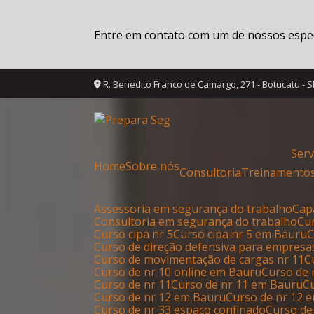
Entre em contato com um de nossos especi
R. Benedito Franco de Camargo, 271 - Botucatu - 
Ser
Home
Sobre nós
Consultoria
Treinamento
Assessoria em segurança do trabalho
Ca
Consultoria em segurança do trabalho
C
Curso cipa nr 5
Curso cipa nr 5 em Bauru
Curso de direção defensiva para empresa
Curso de movimentação de cargas nr 11
Curso de nr 10 online em Bauru
Curso de
Curso de nr 11
Curso de nr 11 em Bauru
Curso de nr 12 em Bauru
Curso de nr 12 
Curso de nr 33 espaço confinado
Curso de