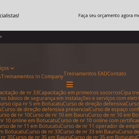
alistas!
Faça seu orçamento agora 
SP
viços
Treinamentos EAD
Contato
s
Treinamentos In Company
pacitação de nr 33
Capacitação em primeiros socorros
Cipa t
urso básico de segurança em instalações e serviços com eletr
Curso cipa nr 5 em Botucatu
Curso de direção defensiva
Curs
s
Curso de direção defensiva presencial
Curso de espaço con
Curso de nr 10
Curso de nr 10 em Bauru
Curso de nr 10 em B
 nr 10 online em Botucatu
Curso de nr 10 online com certific
Curso de nr 11 em Botucatu
Curso de nr 11 operador de empi
em Botucatu
Curso de nr 33
Curso de nr 33 em Bauru
Curso d
 nr 35
Curso de nr 35 em Bauru
Curso de nr 35 em Botucatu