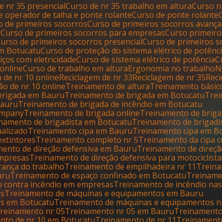
de nr 35 presencial
Curso de nr 35 trabalho em altura
Curso 
de operador de talha e ponte rolante
Curso de ponte rolante
so de primeiros socorros
Curso de primeiros socorros avanç
u
Curso de primeiros socorros para empresas
Curso primeir
Curso de primeiros socorros presencial
Curso de primeiros 
em Botucatu
Curso de proteção do sistema elétrico de potênc
iços com eletricidade
Curso de sistema elétrico de potência
 online
Curso de trabalho em altura
Ergonomia no trabalho
m de nr 10 online
Reciclagem de nr 33
Reciclagem de nr 35
Re
ão de nr 10 online
Treinamento de altura
Treinamento básic
 brigada em Bauru
Treinamento de brigada em Botucatu
Tre
Bauru
Treinamento de brigada de incêndio em Botucatu
company
Treinamento de brigada online
Treinamento de briga
inamento de brigadista em Botucatu
Treinamento de brigadi
ualizado
Treinamento cipa em Bauru
Treinamento cipa em B
extintores
Treinamento completo nr 5
Treinamento da cipa 
amento de direção defensiva em Bauru
Treinamento de direç
empresas
Treinamento de direção defensiva para motociclista
rança do trabalho
Treinamento de empilhadeira nr 11
Trein
uru
Treinamento de espaço confinado em Botucatu
Treinam
o contra incêndio em empresas
Treinamento de incêndio na
os
Treinamento de máquinas e equipamentos em Bauru
os em Botucatu
Treinamento de máquinas e equipamentos n
Treinamento nr 05
Treinamento nr 05 em Bauru
Treinament
ento de nr 10 em Botucatu
Treinamento de nr 11
Treinament