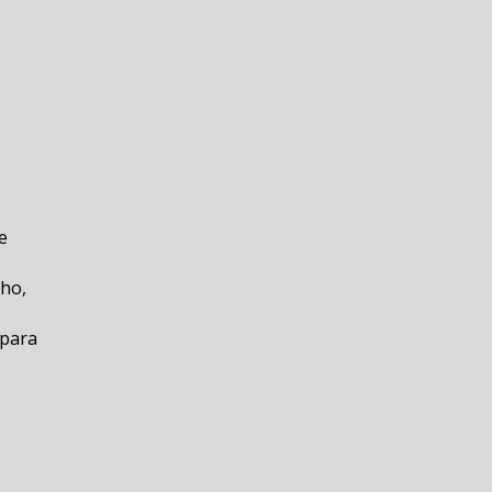
e
lho,
 para