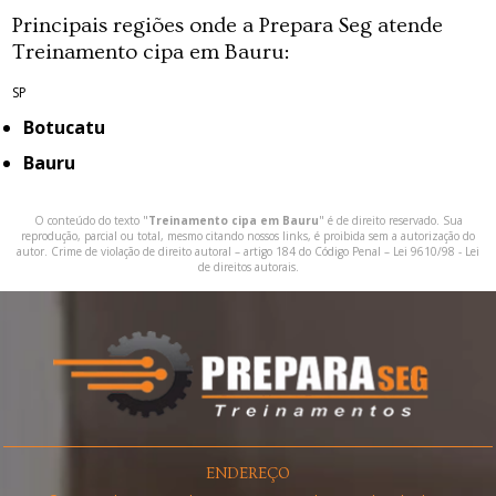
Principais regiões onde a Prepara Seg atende
Treinamento cipa em Bauru:
SP
Botucatu
Bauru
O conteúdo do texto "
Treinamento cipa em Bauru
" é de direito reservado. Sua
reprodução, parcial ou total, mesmo citando nossos links, é proibida sem a autorização do
autor. Crime de violação de direito autoral – artigo 184 do Código Penal –
Lei 9610/98 - Lei
de direitos autorais
.
ENDEREÇO