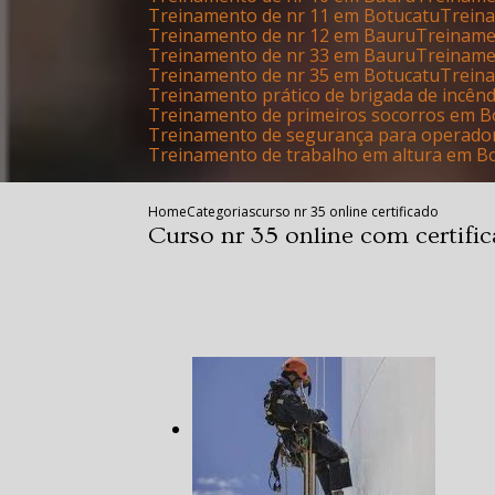
Treinamento de nr 11 em Botucatu
Trei
Treinamento de nr 12 em Bauru
Treinam
Treinamento de nr 33 em Bauru
Treinam
Treinamento de nr 35 em Botucatu
Trein
Treinamento prático de brigada de incên
Treinamento de primeiros socorros em B
Treinamento de segurança para operado
Treinamento de trabalho em altura em B
Home
Categorias
curso nr 35 online certificado
Curso nr 35 online com certifi