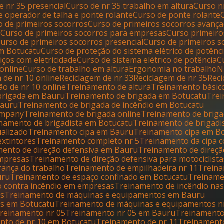
de nr 35 presencial
Curso de nr 35 trabalho em altura
Curso 
de operador de talha e ponte rolante
Curso de ponte rolante
so de primeiros socorros
Curso de primeiros socorros avanç
u
Curso de primeiros socorros para empresas
Curso primeir
Curso de primeiros socorros presencial
Curso de primeiros 
em Botucatu
Curso de proteção do sistema elétrico de potênc
iços com eletricidade
Curso de sistema elétrico de potência
 online
Curso de trabalho em altura
Ergonomia no trabalho
m de nr 10 online
Reciclagem de nr 33
Reciclagem de nr 35
Re
ão de nr 10 online
Treinamento de altura
Treinamento básic
 brigada em Bauru
Treinamento de brigada em Botucatu
Tre
Bauru
Treinamento de brigada de incêndio em Botucatu
company
Treinamento de brigada online
Treinamento de briga
inamento de brigadista em Botucatu
Treinamento de brigadi
ualizado
Treinamento cipa em Bauru
Treinamento cipa em B
extintores
Treinamento completo nr 5
Treinamento da cipa 
amento de direção defensiva em Bauru
Treinamento de direç
empresas
Treinamento de direção defensiva para motociclista
rança do trabalho
Treinamento de empilhadeira nr 11
Trein
uru
Treinamento de espaço confinado em Botucatu
Treinam
o contra incêndio em empresas
Treinamento de incêndio na
os
Treinamento de máquinas e equipamentos em Bauru
os em Botucatu
Treinamento de máquinas e equipamentos n
Treinamento nr 05
Treinamento nr 05 em Bauru
Treinament
ento de nr 10 em Botucatu
Treinamento de nr 11
Treinament