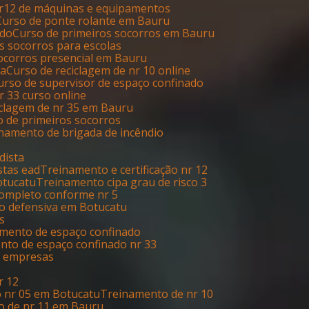
nr12 de máquinas e equipamentos
Curso de ponte rolante em Bauru
ado
Curso de primeiros socorros em Bauru
os socorros para escolas
socorros presencial em Bauru
ia
Curso de reciclagem de nr 10 online
Curso de supervisor de espaço confinado
Nr 33 curso online
ciclagem de nr 35 em Bauru
o de primeiros socorros
inamento de brigada de incêndio
dista
stas ead
Treinamento e certificação nr 12
otucatu
Treinamento cipa grau de risco 3
completo conforme nr 5
ão defensiva em Botucatu
s
amento de espaço confinado
ento de espaço confinado nr 33
s empresas
r 12
o nr 05 em Botucatu
Treinamento de nr 10
o de nr 11 em Bauru