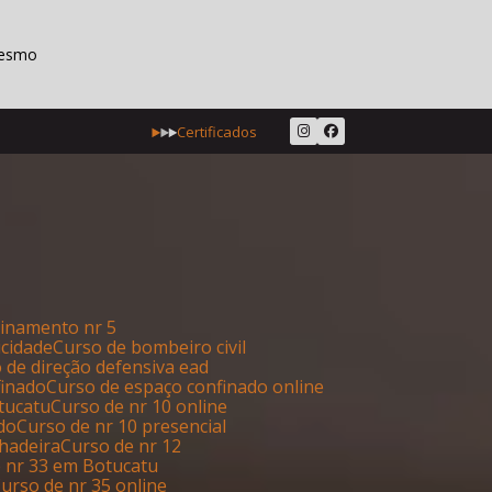
mesmo
Certificados
reinamento nr 5
icidade
Curso de bombeiro civil
o de direção defensiva ead
finado
Curso de espaço confinado online
otucatu
Curso de nr 10 online
ado
Curso de nr 10 presencial
lhadeira
Curso de nr 12
e nr 33 em Botucatu
Curso de nr 35 online