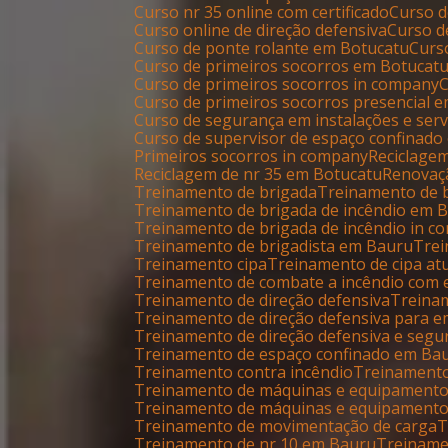
Curso nr 35 online com certificado
Curso 
Curso online de direção defensiva
Curso 
Curso de ponte rolante em Botucatu
Cur
Curso de primeiros socorros em Botucat
Curso de primeiros socorros in company
Curso de primeiros socorros presencial 
Curso de segurança em instalações e serv
Curso de supervisor de espaço confinado
Primeiros socorros in company
Reciclage
Reciclagem de nr 35 em Botucatu
Renovaç
Treinamento de brigada
Treinamento de
Treinamento de brigada de incêndio em 
Treinamento de brigada de incêndio in 
Treinamento de brigadista em Bauru
Tre
Treinamento cipa
Treinamento de cipa at
Treinamento de combate a incêndio com 
Treinamento de direção defensiva
Trein
Treinamento de direção defensiva para 
Treinamento de direção defensiva e segu
Treinamento de espaço confinado em Ba
Treinamento contra incêndio
Treinament
Treinamento de máquinas e equipament
Treinamento de máquinas e equipament
Treinamento de movimentação de carga
Treinamento de nr 10 em Bauru
Treinam