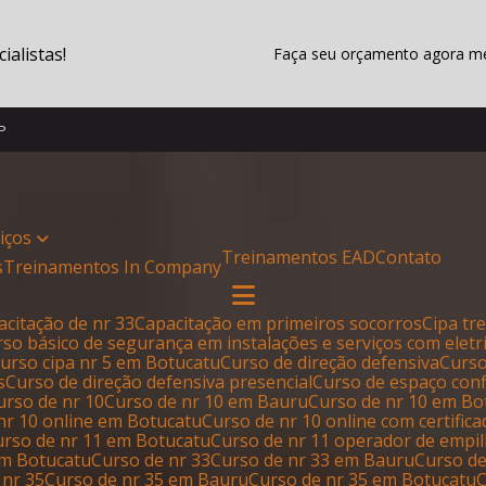
alistas!
Faça seu orçamento agora 
SP
viços
Treinamentos EAD
Contato
s
Treinamentos In Company
pacitação de nr 33
Capacitação em primeiros socorros
Cipa t
urso básico de segurança em instalações e serviços com eletr
Curso cipa nr 5 em Botucatu
Curso de direção defensiva
Curs
s
Curso de direção defensiva presencial
Curso de espaço con
Curso de nr 10
Curso de nr 10 em Bauru
Curso de nr 10 em B
 nr 10 online em Botucatu
Curso de nr 10 online com certific
Curso de nr 11 em Botucatu
Curso de nr 11 operador de empi
em Botucatu
Curso de nr 33
Curso de nr 33 em Bauru
Curso d
 nr 35
Curso de nr 35 em Bauru
Curso de nr 35 em Botucatu