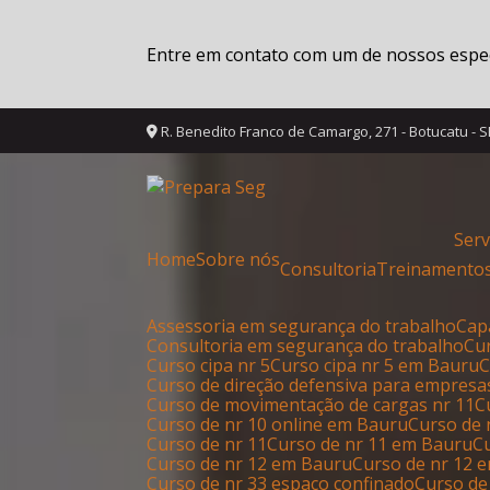
Entre em contato com um de nossos especi
R. Benedito Franco de Camargo, 271 - Botucatu - 
Ser
Home
Sobre nós
Consultoria
Treinamento
Assessoria em segurança do trabalho
Ca
Consultoria em segurança do trabalho
C
Curso cipa nr 5
Curso cipa nr 5 em Bauru
Curso de direção defensiva para empresa
Curso de movimentação de cargas nr 11
Curso de nr 10 online em Bauru
Curso de
Curso de nr 11
Curso de nr 11 em Bauru
Curso de nr 12 em Bauru
Curso de nr 12 
Curso de nr 33 espaço confinado
Curso de