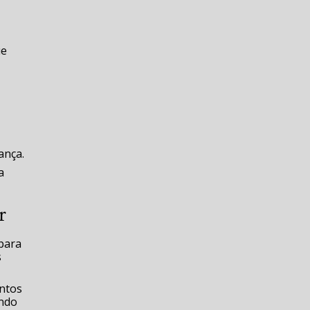
ue
ança.
a
r
 para
s
entos
ando