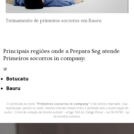
Treinamento de primeiros socorros em Bauru
Principais regiões onde a Prepara Seg atende
Primeiros socorros in company:
SP
Botucatu
Bauru
O conteúdo do texto "
Primeiros socorros in company
" é de direito reservado. Sua
reprodução, parcial ou total, mesmo citando nossos links, é proibida sem a autorização do
autor. Crime de violação de direito autoral – artigo 184 do Código Penal –
Lei 9610/98 - Lei
de direitos autorais
.