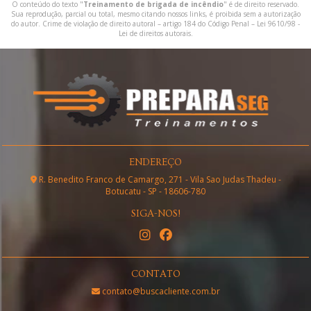
O conteúdo do texto "
Treinamento de brigada de incêndio
" é de direito reservado.
Sua reprodução, parcial ou total, mesmo citando nossos links, é proibida sem a autorização
do autor. Crime de violação de direito autoral – artigo 184 do Código Penal –
Lei 9610/98 -
Lei de direitos autorais
.
ENDEREÇO
R. Benedito Franco de Camargo, 271 - Vila Sao Judas Thadeu -
Botucatu - SP - 18606-780
SIGA-NOS!
CONTATO
contato@buscacliente.com.br