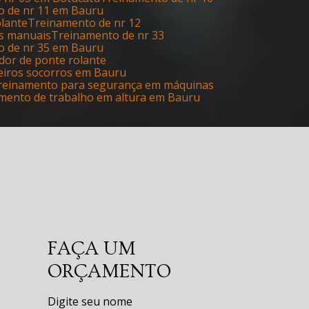
o de nr 11 em Bauru
olante
Treinamento de nr 12
as manuais
Treinamento de nr 33
o de nr 35 em Bauru
dor de ponte rolante
eiros socorros em Bauru
Treinamento para segurança em máquinas
amento de trabalho em altura em Bauru
FAÇA UM
ORÇAMENTO
Digite seu nome