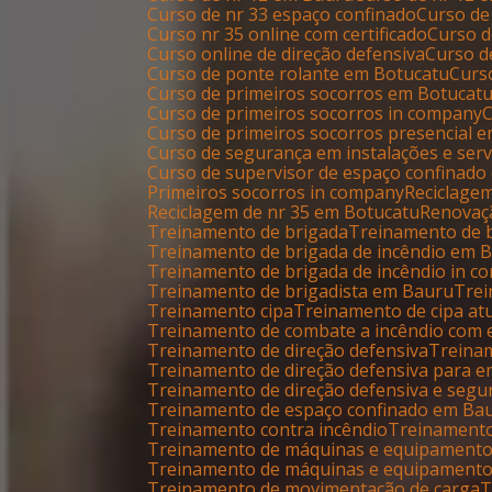
Curso de nr 33 espaço confinado
Curso de
Curso nr 35 online com certificado
Curso 
Curso online de direção defensiva
Curso 
Curso de ponte rolante em Botucatu
Cur
Curso de primeiros socorros em Botucat
Curso de primeiros socorros in company
Curso de primeiros socorros presencial 
Curso de segurança em instalações e serv
Curso de supervisor de espaço confinado
Primeiros socorros in company
Reciclage
Reciclagem de nr 35 em Botucatu
Renovaç
Treinamento de brigada
Treinamento de
Treinamento de brigada de incêndio em 
Treinamento de brigada de incêndio in 
Treinamento de brigadista em Bauru
Tre
Treinamento cipa
Treinamento de cipa at
Treinamento de combate a incêndio com 
Treinamento de direção defensiva
Trein
Treinamento de direção defensiva para 
Treinamento de direção defensiva e segu
Treinamento de espaço confinado em Ba
Treinamento contra incêndio
Treinament
Treinamento de máquinas e equipament
Treinamento de máquinas e equipament
Treinamento de movimentação de carga