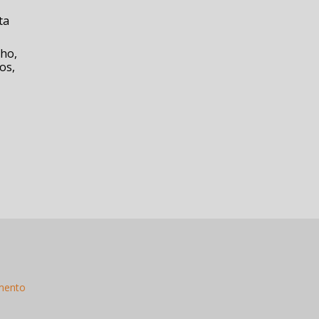
ta
lho,
os,
mento