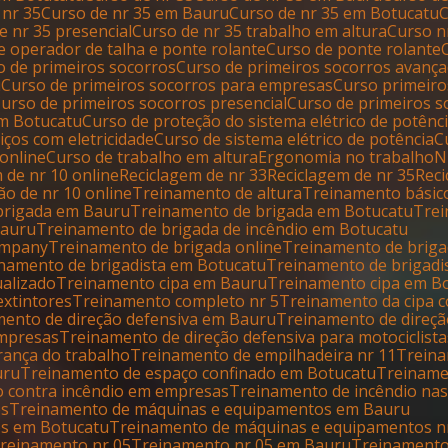
 nr 35
Curso de nr 35 em Bauru
Curso de nr 35 em Botucatu
de nr 35 presencial
Curso de nr 35 trabalho em altura
Curso 
de operador de talha e ponte rolante
Curso de ponte rolante
so de primeiros socorros
Curso de primeiros socorros avanç
u
Curso de primeiros socorros para empresas
Curso primeir
Curso de primeiros socorros presencial
Curso de primeiros 
em Botucatu
Curso de proteção do sistema elétrico de potênc
iços com eletricidade
Curso de sistema elétrico de potência
 online
Curso de trabalho em altura
Ergonomia no trabalho
m de nr 10 online
Reciclagem de nr 33
Reciclagem de nr 35
Re
ão de nr 10 online
Treinamento de altura
Treinamento básic
 brigada em Bauru
Treinamento de brigada em Botucatu
Tre
Bauru
Treinamento de brigada de incêndio em Botucatu
company
Treinamento de brigada online
Treinamento de briga
inamento de brigadista em Botucatu
Treinamento de brigadi
ualizado
Treinamento cipa em Bauru
Treinamento cipa em B
extintores
Treinamento completo nr 5
Treinamento da cipa 
amento de direção defensiva em Bauru
Treinamento de direç
empresas
Treinamento de direção defensiva para motociclista
rança do trabalho
Treinamento de empilhadeira nr 11
Trein
uru
Treinamento de espaço confinado em Botucatu
Treinam
o contra incêndio em empresas
Treinamento de incêndio na
os
Treinamento de máquinas e equipamentos em Bauru
os em Botucatu
Treinamento de máquinas e equipamentos n
Treinamento nr 05
Treinamento nr 05 em Bauru
Treinament