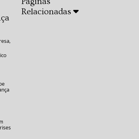
Páginas
Relacionadas
nça
resa,
ico
ipe
ança
em
rises