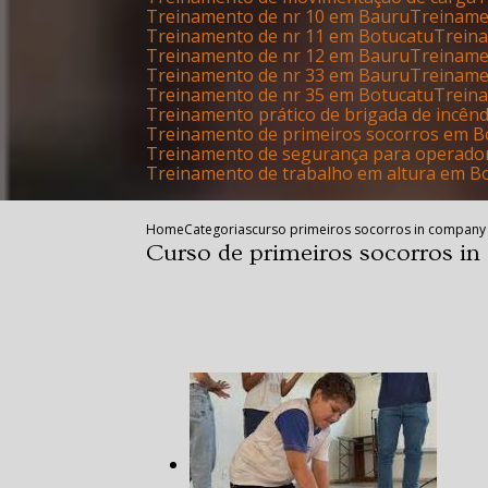
Treinamento de nr 10 em Bauru
Treinam
Treinamento de nr 11 em Botucatu
Trei
Treinamento de nr 12 em Bauru
Treinam
Treinamento de nr 33 em Bauru
Treinam
Treinamento de nr 35 em Botucatu
Trein
Treinamento prático de brigada de incên
Treinamento de primeiros socorros em B
Treinamento de segurança para operado
Treinamento de trabalho em altura em B
Home
Categorias
curso primeiros socorros in company
Curso de primeiros socorros i