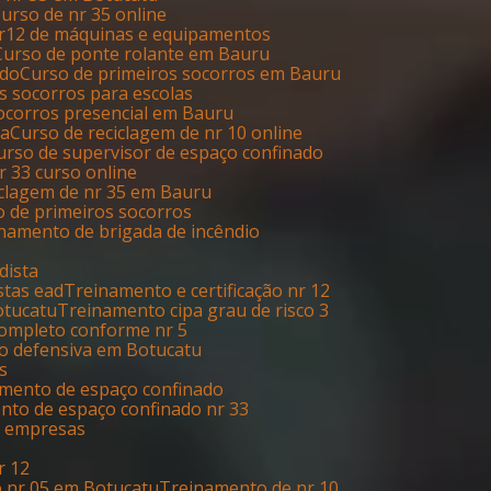
Curso de nr 35 online
nr12 de máquinas e equipamentos
Curso de ponte rolante em Bauru
ado
Curso de primeiros socorros em Bauru
os socorros para escolas
socorros presencial em Bauru
ia
Curso de reciclagem de nr 10 online
Curso de supervisor de espaço confinado
Nr 33 curso online
ciclagem de nr 35 em Bauru
o de primeiros socorros
inamento de brigada de incêndio
dista
stas ead
Treinamento e certificação nr 12
otucatu
Treinamento cipa grau de risco 3
completo conforme nr 5
ão defensiva em Botucatu
s
amento de espaço confinado
ento de espaço confinado nr 33
s empresas
r 12
o nr 05 em Botucatu
Treinamento de nr 10