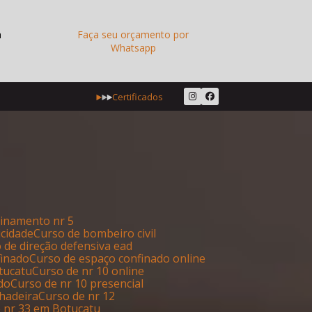
a
Faça seu orçamento por
Whatsapp
Certificados
reinamento nr 5
icidade
Curso de bombeiro civil
o de direção defensiva ead
finado
Curso de espaço confinado online
otucatu
Curso de nr 10 online
ado
Curso de nr 10 presencial
lhadeira
Curso de nr 12
e nr 33 em Botucatu