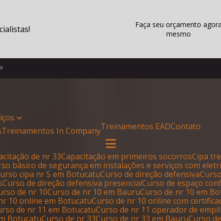
Faça seu orçamento agor
alistas!
mesmo
SP
viços
Treinamentos EAD
Contato
s
Treinamentos In Company
pacitação de nr 33
Capacitação em primeiros socorros
Cipa t
urso básico de segurança em instalações e serviços com eletr
Curso cipa nr 5 em Botucatu
Curso de direção defensiva
Curs
s
Curso de direção defensiva presencial
Curso de espaço con
Curso de nr 10
Curso de nr 10 em Bauru
Curso de nr 10 em B
 nr 10 online em Botucatu
Curso de nr 10 online com certific
Curso de nr 11 em Botucatu
Curso de nr 11 operador de empi
em Botucatu
Curso de nr 33
Curso de nr 33 em Bauru
Curso d