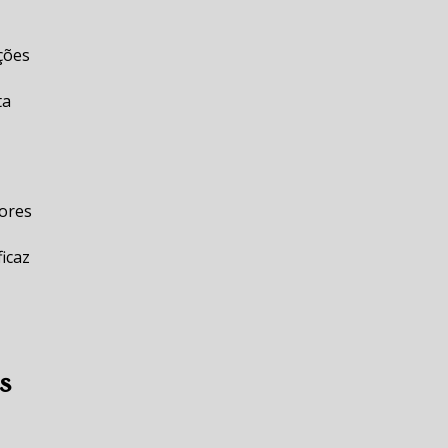
ções
ta
dores
icaz
s