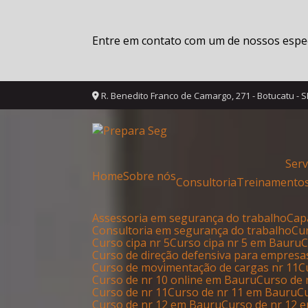
Entre em contato com um de nossos especi
R. Benedito Franco de Camargo, 271 - Botucatu - 
Ser
Home
Sobre nós
Consultoria
Treinamento
Assessoria em segurança do trabalho
Ca
Consultoria em segurança do trabalho
C
Curso cipa nr 5
Curso cipa nr 5 em Bauru
Curso de direção defensiva para empresa
Curso de movimentação de cargas nr 11
Curso de nr 10 online em Bauru
Curso de
Curso de nr 11
Curso de nr 11 em Bauru
Curso de nr 12 em Bauru
Curso de nr 12 